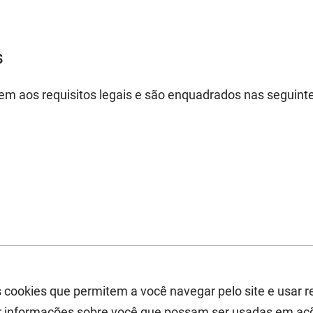
s
dem aos requisitos legais e são enquadrados nas seguinte
s cookies que permitem a você navegar pelo site e usar 
 informações sobre você que possam ser usadas em açõ