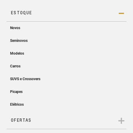
Projeção sem fio
Easy Entry & Easy Start
Projete a tela do seu smartphone no MyLink sem os cabos.
Entre, ligue e siga. Sem precisar
tirar a chave do bolso!
App myChevrolet
Controle e monitore as informações do seu Chevrolet direto
do seu celular.
Ar-condicionado
digital automático
Temperatura ideal a bordo em
todos os caminhos.