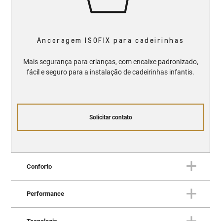
Ancoragem ISOFIX para cadeirinhas
Mais segurança para crianças, com encaixe padronizado,
fácil e seguro para a instalação de cadeirinhas infantis.
Solicitar contato
Conforto
Performance
CONFORTO
Onde design e conforto se