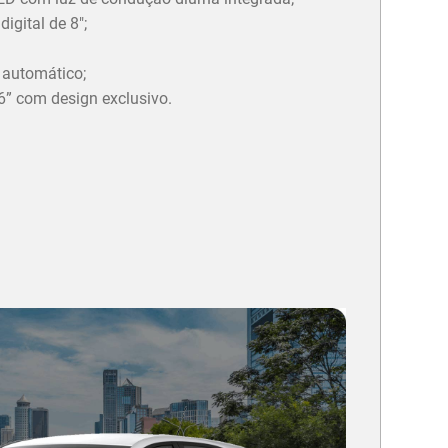
igital de 8";
 automático;
6” com design exclusivo.