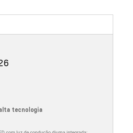
026
alta tecnologia
LED com luz de condução diurna integrada;