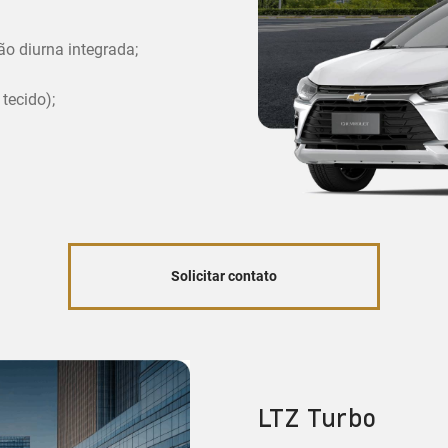
ão diurna integrada;
tecido);
Solicitar contato
LTZ Turbo