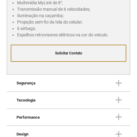
Multimídia MyLink de 8";
Transmissão manual de 6 velocidades;
Iluminação na caçamba;
Projeção sem fio da tela do celular;
6 airbags;
Espelhos retrovisores elétricos na cor do veículo.
Solicitar Contato
Segurança
Tecnologia
SEGURANÇA
Sua proteção também é nossa
Performance
prioridade
TECNOLOGIA
Você sempre conectado ao
Design